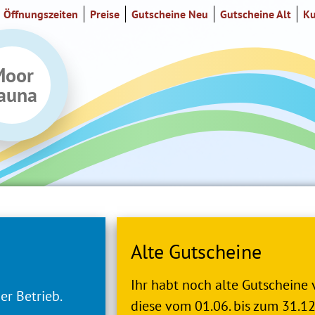
Öffnungszeiten
Preise
Gutscheine Neu
Gutscheine Alt
Ku
Moor
auna
Alte Gutscheine
Ihr habt noch alte Gutscheine 
er Betrieb.
diese vom 01.06. bis zum 31.1
Alte Gutschein