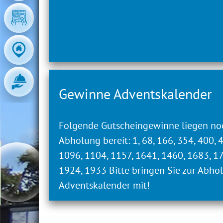
Der Aufzug im Badeland ist zurzeit a
Gewinne Adventskalender
Folgende Gutscheingewinne liegen no
Abholung bereit: 1, 68, 166, 354, 400, 
Gewinne Adventskalender
1096, 1104, 1157, 1641, 1460, 1683, 1
1924, 1933 Bitte bringen Sie zur Abho
Folgende Gutscheingewinne liegen 
Adventskalender mit!
bereit: 1, 68, 166, 354, 400, 441, 445
1641, 1460, 1683, 1731, 1853, 1924, 