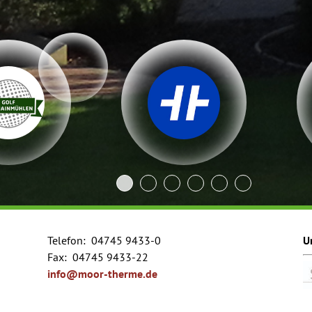
Telefon:
04745 9433-0
U
Fax:
04745 9433-22
info@moor-therme.de