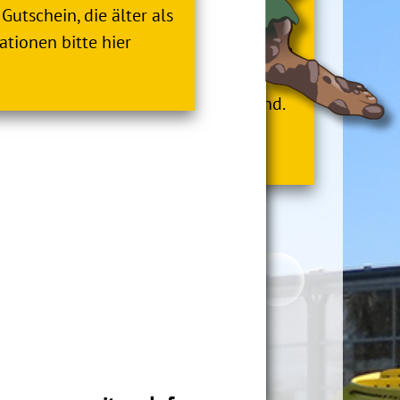
Gutschein, die älter als
ationen bitte hier
utscheine von uns, dann könnt Ihr diese
1.12.2026 einlösen. Nach diesem
e Gutschein, die älter als 3 Jahre sind.
nen bitte hier klicken.