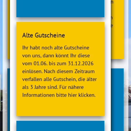
Ihr habt noch alte Gutscheine von uns, dann
könnt Ihr diese vom 01.06. bis zum
31.12.2026 einlösen. Nach diesem Zeitraum
verfallen alle Gutschein, die älter als 3 Jahre
sind. Für nähere Informationen bitte hier
Alte Gutscheine
klicken.
Ihr habt noch alte Gutscheine
von uns, dann könnt Ihr diese
vom 01.06. bis zum 31.12.2026
einlösen. Nach diesem Zeitraum
verfallen alle Gutschein, die älter
10.07.2026
als 3 Jahre sind. Für nähere
Aufzug im Badeland
Informationen bitte hier klicken.
Der Aufzug im Badeland ist zurzeit außer
Betrieb.