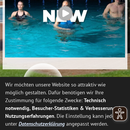
Wir möchten unsere Website so attraktiv wie
möglich gestalten. Dafür benötigen wir Ihre
Tourismus, Kur und Freizeit
Unsere Zertifizierungen:
Zustimmung für folgende Zwecke:
Technisch
GmbH Bederkesa
notwendig, Besucher-Statistiken & Verbesserung der
Berghorn 13
Nutzungserfahrungen
. Die Einstellung kann jederzeit
27624 Geestland
unter
Datenschutzerklärung
angepasst werden.
Telefon:
04745 9433-0