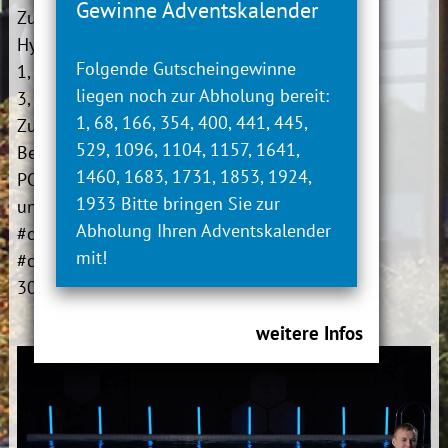
Gewinne Adventskalender
Zum Beispiel umfasst
Hydrohex POWER POWER
Folgende Gutscheingewinne
1, POWER 2 und POWER
liegen noch zur Abholung bereit:
3, jeweils
45 Minuten.
1, 68, 166, 354, 400, 441, 445,
Zusätzlich wird zum
529, 1096, 1104, 1157, 1641,
Beispiel Hydrohex
1460, 1683, 1731, 1853, 1924,
POWER 2 weiter
1933 Bitte bringen Sie zur
unterteilt in
POWER 2
Abholung Ihren Adventskalender
#circuit und POWER 2
mit!
#challenge, jeweils etwa
30 Minuten.
weitere Infos