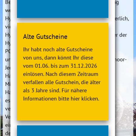
Beckenrand präsentiert
Sonntag
werden.
15:00 - 15:45 Uhr
Hydrohex bietet derzeit
Anmeldung:
erforderlich,
vier Kursarten an:
online buchbar
Hydrohex CARDIO,
Informationen
unter der
Alte Gutscheine
Hydrohex
Telefonnummer
Ihr habt noch alte Gutscheine
POWER,
Hydrohex MOVE
04745 94330 oder
von uns, dann könnt Ihr diese
und Hydrohex BEAT.
per E-Mail: info@moor-
vom 01.06. bis zum 31.12.2026
Jede Kursart umfasst die
therme.de
einlösen. Nach diesem Zeitraum
Hauptkurse von 45
verfallen alle Gutschein, die älter
Minuten. Für jeden
als 3 Jahre sind. Für nähere
Hauptkurs gibt
Informationen bitte hier klicken.
es
außerdem zwei
verkürzte 30-Minuten-
Versionen, die sich auf
einen bestimmten
Aspekt
des Kurses konzentrieren.