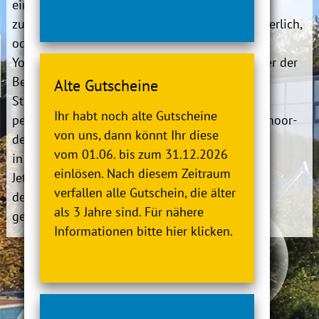
ein. Ob sanftes Yin-Yoga
Uhr
zur tiefen Entspannung
Anmeldung:
erforderlich,
oder klassisches Hatha-
online buchbar
Yoga für mehr Kraft und
Informationen
unter der
Beweglichkeit – unsere
Telefonnummer
Alte Gutscheine
Stunden bieten dir den
04745 94330 oder
Ihr habt noch alte Gutscheine
perfekten Einstieg, um
per E-Mail: info@moor-
von uns, dann könnt Ihr diese
deinen Körper und Geist
therme.de
vom 01.06. bis zum 31.12.2026
in Einklang zu bringen.
einlösen. Nach diesem Zeitraum
Jetzt ausprobieren und
verfallen alle Gutschein, die älter
deine Auszeit vom Alltag
als 3 Jahre sind. Für nähere
genießen!
Informationen bitte hier klicken.