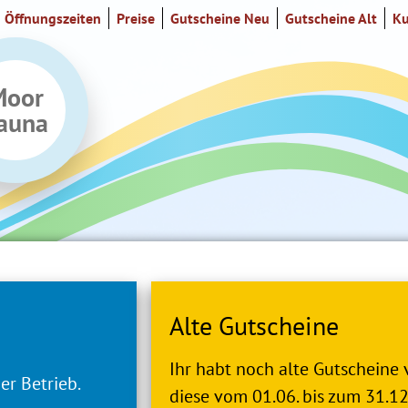
Öffnungszeiten
Preise
Gutscheine Neu
Gutscheine Alt
Ku
Moor
auna
Alte Gutscheine
Ihr habt noch alte Gutscheine 
er Betrieb.
diese vom 01.06. bis zum 31.1
en Gebiete mit der Maßnahme: