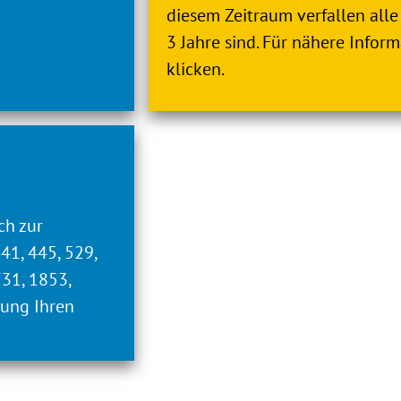
diesem Zeitraum verfallen alle 
3 Jahre sind. Für nähere Inform
klicken.
arbeit und die Initiierung, Organisation und Umset
EADER-Region“) unterstützt.
ch zur
441, 445, 529,
731, 1853,
lung Ihren