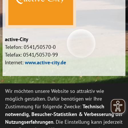
active-City
Telefon: 0541/50570-0
Telefax: 0541/50570-99
Internet:
www.active-city.de
Wir möchten unsere Website so attraktiv wie
möglich gestalten. Dafür benötigen wir Ihre
Tourismus, Kur und Freizeit
Unsere Zertifizierungen:
Zustimmung für folgende Zwecke:
Technisch
GmbH Bederkesa
notwendig, Besucher-Statistiken & Verbesserung der
Berghorn 13
Nutzungserfahrungen
. Die Einstellung kann jederzeit
27624 Geestland