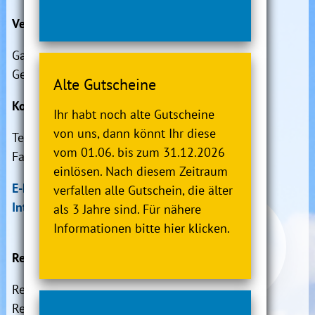
Vertreten durch:
Gabi Kasten (vertretungsberechtigte
Geschäftsführerin)
Alte Gutscheine
Kontakt:
Ihr habt noch alte Gutscheine
von uns, dann könnt Ihr diese
Tel.: 04745 / 9433-0
vom 01.06. bis zum 31.12.2026
Fax: 04745 / 9433-22
einlösen. Nach diesem Zeitraum
E-Mailadresse: info@moor-therme.de
verfallen alle Gutschein, die älter
Internetseite: www.moor-therme.de
als 3 Jahre sind. Für nähere
Informationen bitte hier klicken.
Registereintrag:
Registergericht: Amtsgericht Tostedt
Registernummer: HRB 111 147