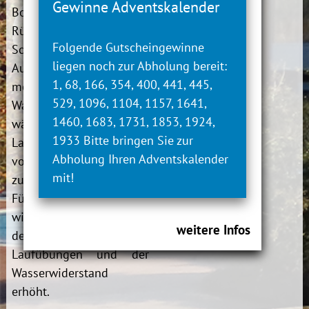
Gewinne Adventskalender
Bodenkontakt. Ein
Rückengürtel aus
Folgende Gutscheingewinne
Schaumstoff gibt
liegen noch zur Abholung bereit:
Auftrieb und hilft,
1, 68, 166, 354, 400, 441, 445,
möglichst senkrecht im
529, 1096, 1104, 1157, 1641,
Wasser zu schweben,
1460, 1683, 1731, 1853, 1924,
während man sich mit
1933 Bitte bringen Sie zur
Laufbewegungen
Abholung Ihren Adventskalender
vorwärts bewegt. Durch
mit!
zusätzliche Utensilien an
Füßen und Händen
wird die Intensität
weitere Infos
der unterschiedlichen
Laufübungen und der
Wasserwiderstand
erhöht.