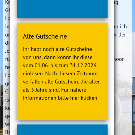
Kreislaufsystem. Im
Kurszeiten:
Dienstag
Gegensatz zum Laufen an
19:00 - 19:45 Uhr
Land schont das Training
im Wasser die Gelenke
Anmeldung:
erforderlich
und Bänder und entlastet
Informationen
unter der
Alte Gutscheine
die Wirbelsäule. Aqua
Telefonnummer
Ihr habt noch alte Gutscheine
Jogging ist somit ideal
04745 94330 oder
von uns, dann könnt Ihr diese
für alle, denen
per E-Mail: info@moor-
vom 01.06. bis zum 31.12.2026
herkömmliches
therme.de
einlösen. Nach diesem Zeitraum
Lauftraining aus
verfallen alle Gutschein, die älter
gesundheitlichen
als 3 Jahre sind. Für nähere
Gründen nicht möglich
Informationen bitte hier klicken.
ist oder die schon länger
keinen Sport mehr
getrieben haben. Trainiert
wird dabei im tiefen
Becken ohne