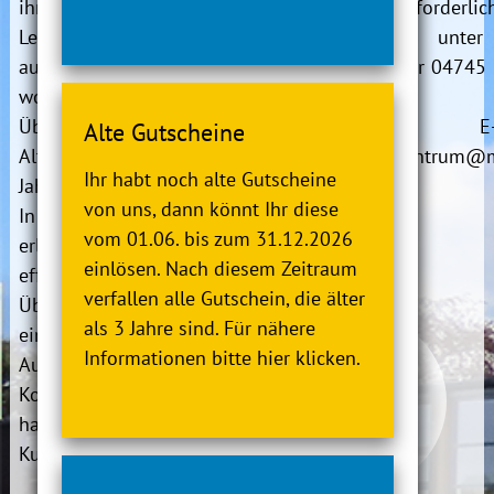
ihre körperliche
Anmeldung:
erforderlic
Leistungsfähigkeit
Informationen
unter
aufbauen bzw. erhalten
Telefonnummer 04745
wollen. Hier sind die
35 oder
Übungen direkt auf die
per E-Mai
Alte Gutscheine
Altersgruppe ca. 60 - 80
gesundheitszentrum@
Ihr habt noch alte Gutscheine
Jahre und älter zugeschnitten.
therme.de
von uns, dann könnt Ihr diese
In diesem Gesundheitskurs
vom 01.06. bis zum 31.12.2026
erlernt man mehrere
einlösen. Nach diesem Zeitraum
effektive Techniken bzw.
verfallen alle Gutschein, die älter
Übungen, die insbesondere
als 3 Jahre sind. Für nähere
eine Verbesserung der
Informationen bitte hier klicken.
Ausdauer, Kraft und
Koordination zur Folge
haben.
Kursinhalte: