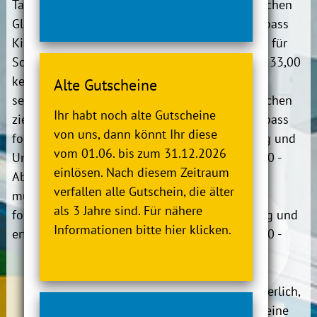
Tauchen herangeführt.
inkl. Abzeichen
Gleichzeitig lernen die
und Seepferdchenpass
Kinder spielerisch erste
14er-Karte für
Schwimmbewegungen
Kinder ab 6 Jahre 133,00
kennen um sich
€,
Alte Gutscheine
selbstständig und
inkl. Abzeichen
Ihr habt noch alte Gutscheine
zielgerichtet im Wasser
und Seepferdchenpass
von uns, dann könnt Ihr diese
fortbewegen zu können.
Kurszeiten:
Montag und
vom 01.06. bis zum 31.12.2026
Um das Seepferdchen-
Mittwoch 16:00 -
einlösen. Nach diesem Zeitraum
Abzeichen zu erlangen
16:45 Uhr
verfallen alle Gutschein, die älter
müssen die Kinder
als 3 Jahre sind. Für nähere
folgende Leistungen
Montag und
Informationen bitte hier klicken.
erfüllen:
Mittwoch 17:00 -
17:45 Uhr
Sprung vom
Beckenrand mit
Anmeldung:
erforderlich,
anschließendem 25
wir führen derzeit eine