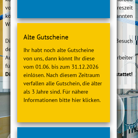
von Vitamin D im Körper. In der kalten Jahreszeit
können Solariumbesuche sogar den sogenannten
Winterdepressionen Einhalt bieten.
Alte Gutscheine
Die Solarien können unabhängig von einem Besuch
des Bade- und Saunalandes genutzt werden.
Ihr habt noch alte Gutscheine
Auf Wunsch steht ein speziell geschulter Mitarbeiter
von uns, dann könnt Ihr diese
für ein Beratungsgespräch zur Verfügung.
vom 01.06. bis zum 31.12.2026
Die Solarium-Nutzung ist erst ab 18 Jahren gestattet!
einlösen. Nach diesem Zeitraum
verfallen alle Gutschein, die älter
als 3 Jahre sind. Für nähere
Informationen bitte hier klicken.