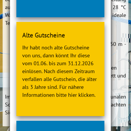
auf den nächsten Wettkampf im Wasser. Mit 28 °C
Wassertemperatur hat das Becken eine ideale
Temperatur für sportliches Schwimmen.
Alte Gutscheine
Wassertemperatur ca. 28 °C
Wassertiefe im Hubbodenbereich von 0,50 m -
Ihr habt noch alte Gutscheine
1,80 m
von uns, dann könnt Ihr diese
Wasserfläche 200 m²
vom 01.06. bis zum 31.12.2026
25 m langes Schwimmbecken mit 3 Bahnen
einlösen. Nach diesem Zeitraum
Sprunganlage mit 3 Startblöcken, 1 m Brett und
verfallen alle Gutschein, die älter
3 m Plattform, Wassertiefe 3,80 m
als 3 Jahre sind. Für nähere
Informationen bitte hier klicken.
Im Sportbecken wird ein Großteil des kommunalen
Schul- und Vereinssport durchgeführt. Bitte beachten
Sie daher unseren aktuellen
Belegungsplan
.