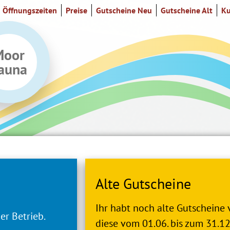
Öffnungszeiten
Preise
Gutscheine Neu
Gutscheine Alt
Ku
Moor
auna
Alte Gutscheine
Ihr habt noch alte Gutscheine 
er Betrieb.
diese vom 01.06. bis zum 31.1