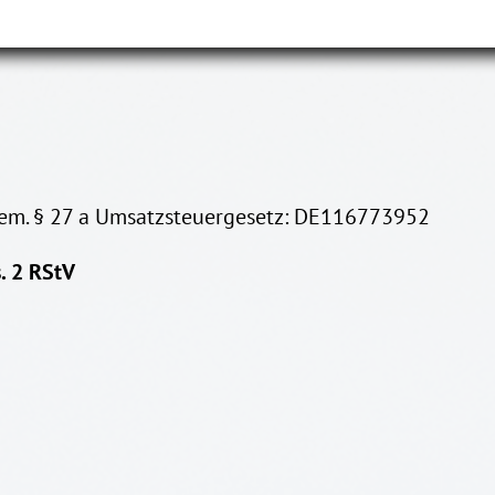
em. § 27 a Umsatzsteuergesetz: DE116773952
. 2 RStV