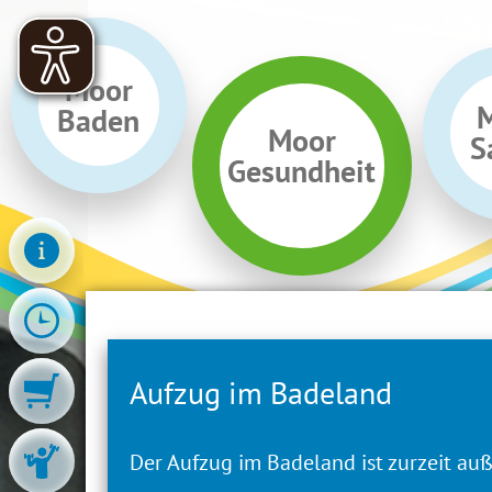
Moor
Baden
Moor
S
Gesundheit
Aufzug im Badeland
Impressum
Der Aufzug im Badeland ist zurzeit auß
Angaben gemäß § 5 TMG