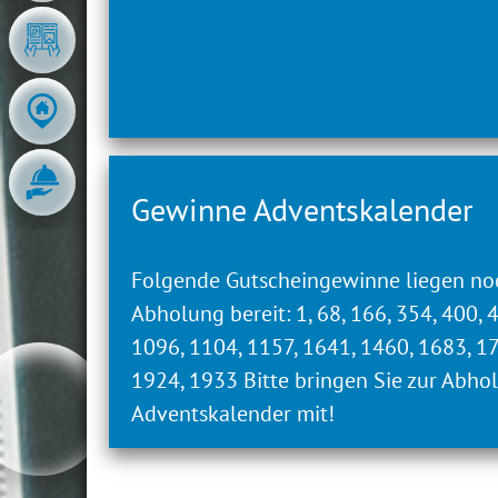
Tourismus, Kur und Freizeit GmbH
Berghorn 13
27624 Geestland
Vertreten durch:
Gewinne Adventskalender
Gabi Kasten (vertretungsberechtigte Ge
Folgende Gutscheingewinne liegen no
Kontakt:
Abholung bereit: 1, 68, 166, 354, 400, 
1096, 1104, 1157, 1641, 1460, 1683, 1
Tel.: 04745 / 9433-0
1924, 1933 Bitte bringen Sie zur Abho
Fax: 04745 / 9433-22
Adventskalender mit!
E-Mailadresse: info@moor-therme.de
Internetseite: www.moor-therme.de