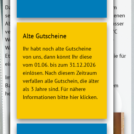
Das Moor im Gesundheitszentrum wird aus dem
sechs Kilometer entfernten Ahlenmoor von eigenen
Abbauflächen gewonnen, mit kristallklarem Wasser
vermischt und für jeden Gast frisch, mit ca. 42°C
Alte Gutscheine
Wohlfühl-Temperatur, in hygienische Edelstahl-
Wannen eingelassen.
Ihr habt noch alte Gutscheine
Etwa eine Stunde inklusive Nachruhe sollten Sie für
von uns, dann könnt Ihr diese
ein Moorbad einplanen.
vom 01.06. bis zum 31.12.2026
einlösen. Nach diesem Zeitraum
Im Gesundheitszentrum können ambulante
verfallen alle Gutschein, die älter
Badekuren oder einzelne Anwendungen mit dem
als 3 Jahre sind. Für nähere
heimischen Moor durchgeführt werden.
Informationen bitte hier klicken.