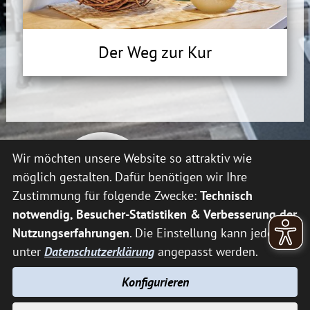
Der Weg zur Kur
Wir möchten unsere Website so attraktiv wie
möglich gestalten. Dafür benötigen wir Ihre
Tourismus, Kur und Freizeit
Unsere Zertifizierungen:
Zustimmung für folgende Zwecke:
Technisch
GmbH Bederkesa
notwendig, Besucher-Statistiken & Verbesserung der
Berghorn 13
Nutzungserfahrungen
. Die Einstellung kann jederzeit
27624 Geestland
unter
Datenschutzerklärung
angepasst werden.
Telefon:
04745 9433-0
Fax:
04745 9433-22
Konfigurieren
info@moor-therme.de