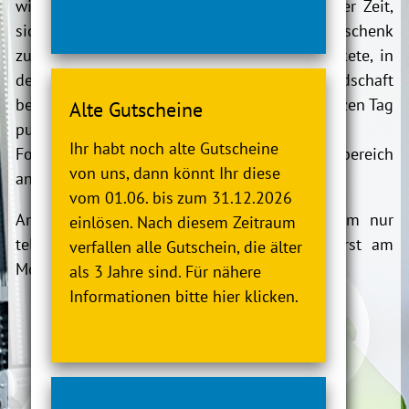
wieder aufgeladen werden muss, ist es an der Zeit,
sich etwas zu gönnen. Auch als besonderes Geschenk
zu jedem Anlass eignen sich die Verwöhnpakete, in
denen der Eintritt in die Bade- und Saunalandschaft
bereits enthalten ist. So erlebt man einen ganzen Tag
Alte Gutscheine
pure Enstpannung in der Moor-Therme.
Ihr habt noch alte Gutscheine
Folgende Anwendungen werden im Wellnessbereich
von uns, dann könnt Ihr diese
angeboten:
vom 01.06. bis zum 31.12.2026
Am Wochenende ist das Gesundheitszentrum nur
einlösen. Nach diesem Zeitraum
telefonisch zu erreichen, E-Mails werden erst am
verfallen alle Gutschein, die älter
Montag wieder bearbeitet.
als 3 Jahre sind. Für nähere
Informationen bitte hier klicken.
Entspannungsbäder
Wellnessmassagen
Mooranwendungen
Verwöhnpakete