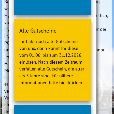
Beckenrand präsentiert
Sonntag
werden.
15:00 - 15:45 Uhr
Hydrohex bietet derzeit
Anmeldung:
erforderlich,
vier Kursarten an:
online buchbar
Hydrohex CARDIO,
Informationen
unter der
Alte Gutscheine
Hydrohex
Telefonnummer
Ihr habt noch alte Gutscheine
POWER,
Hydrohex MOVE
04745 94330 oder
von uns, dann könnt Ihr diese
und Hydrohex BEAT.
per E-Mail: info@moor-
vom 01.06. bis zum 31.12.2026
Jede Kursart umfasst die
therme.de
einlösen. Nach diesem Zeitraum
Hauptkurse von 45
verfallen alle Gutschein, die älter
Minuten. Für jeden
als 3 Jahre sind. Für nähere
Hauptkurs gibt
Informationen bitte hier klicken.
es
außerdem zwei
verkürzte 30-Minuten-
Versionen, die sich auf
einen bestimmten
Aspekt
des Kurses konzentrieren.