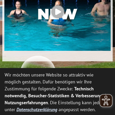
Wir möchten unsere Website so attraktiv wie
möglich gestalten. Dafür benötigen wir Ihre
Tourismus, Kur und Freizeit
Unsere Zertifizierungen:
Zustimmung für folgende Zwecke:
Technisch
GmbH Bederkesa
notwendig, Besucher-Statistiken & Verbesserung der
Berghorn 13
Nutzungserfahrungen
. Die Einstellung kann jederzeit
27624 Geestland
unter
Datenschutzerklärung
angepasst werden.
Telefon:
04745 9433-0