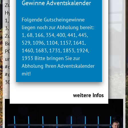
Gewinne Adventskalender
Zum Beispiel umfasst
Hydrohex POWER POWER
Folgende Gutscheingewinne
1, POWER 2 und POWER
liegen noch zur Abholung bereit:
3, jeweils
45 Minuten.
1, 68, 166, 354, 400, 441, 445,
Zusätzlich wird zum
529, 1096, 1104, 1157, 1641,
Beispiel Hydrohex
1460, 1683, 1731, 1853, 1924,
POWER 2 weiter
1933 Bitte bringen Sie zur
unterteilt in
POWER 2
Abholung Ihren Adventskalender
#circuit und POWER 2
mit!
#challenge, jeweils etwa
30 Minuten.
weitere Infos